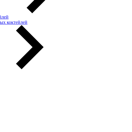
йлей
ых коктейлей