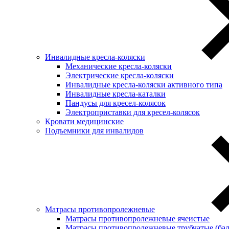
Инвалидные кресла-коляски
Механические кресла-коляски
Электрические кресла-коляски
Инвалидные кресла-коляски активного типа
Инвалидные кресла-каталки
Пандусы для кресел-колясок
Электроприставки для кресел-колясок
Кровати медицинские
Подъемники для инвалидов
Матрасы противопролежневые
Матрасы противопролежневые ячеистые
Матрасы противопролежневые трубчатые (ба