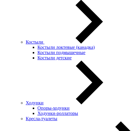
Костыли
Костыли локтевые (канадка)
Костыли подмышечные
Костыли детские
Ходунки
Опоры-ходунки
Ходунки-роллаторы
Кресла-туалеты