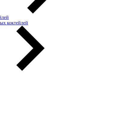
йлей
ых коктейлей