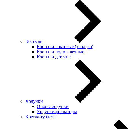
Костыли
Костыли локтевые (канадка)
Костыли подмышечные
Костыли детские
Ходунки
Опоры-ходунки
Ходунки-роллаторы
Кресла-туалеты