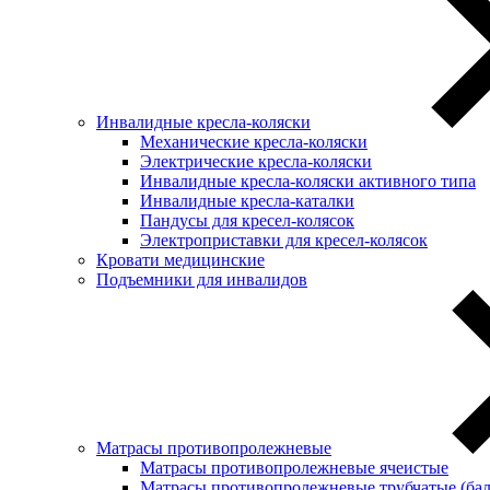
Инвалидные кресла-коляски
Механические кресла-коляски
Электрические кресла-коляски
Инвалидные кресла-коляски активного типа
Инвалидные кресла-каталки
Пандусы для кресел-колясок
Электроприставки для кресел-колясок
Кровати медицинские
Подъемники для инвалидов
Матрасы противопролежневые
Матрасы противопролежневые ячеистые
Матрасы противопролежневые трубчатые (ба