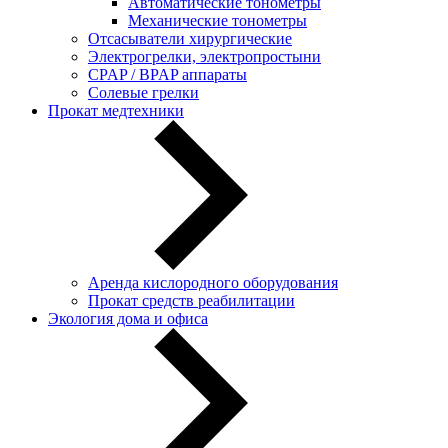
Автоматические тонометры
Механические тонометры
Отсасыватели хирургические
Электрогрелки, электропростыни
CPAP / BPAP аппараты
Солевые грелки
Прокат медтехники
Аренда кислородного оборудования
Прокат средств реабилитации
Экология дома и офиса