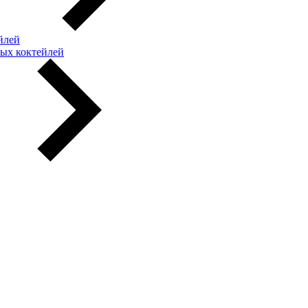
йлей
ых коктейлей