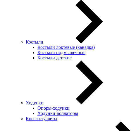
Костыли
Костыли локтевые (канадка)
Костыли подмышечные
Костыли детские
Ходунки
Опоры-ходунки
Ходунки-роллаторы
Кресла-туалеты