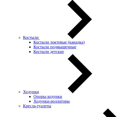
Костыли
Костыли локтевые (канадка)
Костыли подмышечные
Костыли детские
Ходунки
Опоры-ходунки
Ходунки-роллаторы
Кресла-туалеты