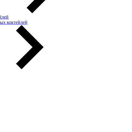
йлей
ых коктейлей