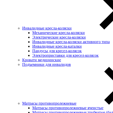
Инвалидные кресла-коляски
Механические кресла-коляски
Электрические кресла-коляски
Инвалидные кресла-коляски активного типа
Инвалидные кресла-каталки
Пандусы для кресел-колясок
Электроприставки для кресел-колясок
Кровати медицинские
Подъемники для инвалидов
Матрасы противопролежневые
Матрасы противопролежневые ячеистые
Матрасы противопролежневые трубчатые (ба