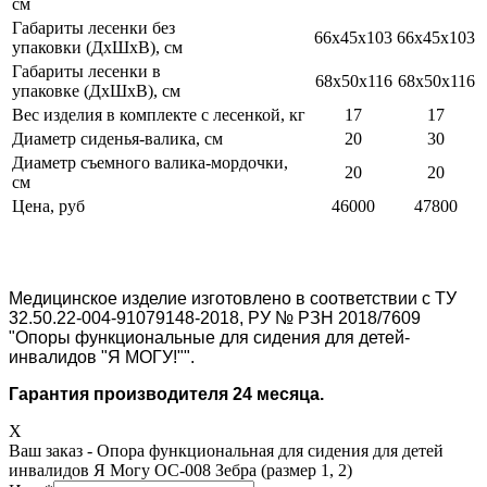
см
Габариты лесенки без
66х45х103
66х45х103
упаковки (ДхШхВ), см
Габариты лесенки в
68х50х116
68х50х116
упаковке (ДхШхВ), см
Вес изделия в комплекте с лесенкой, кг
17
17
Диаметр сиденья-валика, см
20
30
Диаметр съемного валика-мордочки,
20
20
см
Цена, руб
46000
47800
Медицинское изделие изготовлено в соответствии с ТУ
32.50.22-004-91079148-2018, РУ № РЗН 2018/7609
"Опоры функциональные для сидения для детей-
инвалидов "Я МОГУ!"".
Гарантия производителя 24 месяца.
X
Ваш заказ -
Опора функциональная для сидения для детей
инвалидов Я Могу ОС-008 Зебра (размер 1, 2)