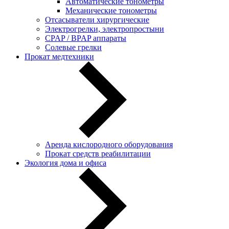
Автоматические тонометры
Механические тонометры
Отсасыватели хирургические
Электрогрелки, электропростыни
CPAP / BPAP аппараты
Солевые грелки
Прокат медтехники
Аренда кислородного оборудования
Прокат средств реабилитации
Экология дома и офиса