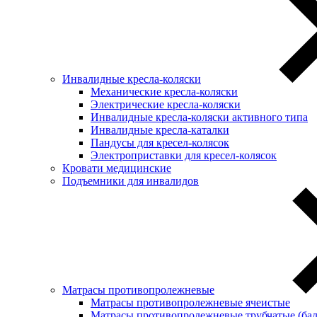
Инвалидные кресла-коляски
Механические кресла-коляски
Электрические кресла-коляски
Инвалидные кресла-коляски активного типа
Инвалидные кресла-каталки
Пандусы для кресел-колясок
Электроприставки для кресел-колясок
Кровати медицинские
Подъемники для инвалидов
Матрасы противопролежневые
Матрасы противопролежневые ячеистые
Матрасы противопролежневые трубчатые (ба