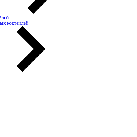
йлей
ых коктейлей