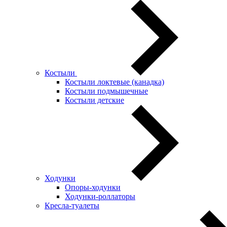
Костыли
Костыли локтевые (канадка)
Костыли подмышечные
Костыли детские
Ходунки
Опоры-ходунки
Ходунки-роллаторы
Кресла-туалеты