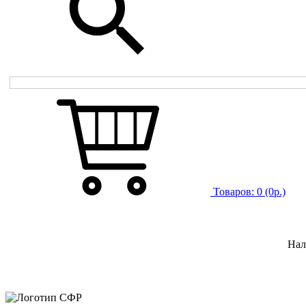
Товаров:
0
(0р.)
Нал