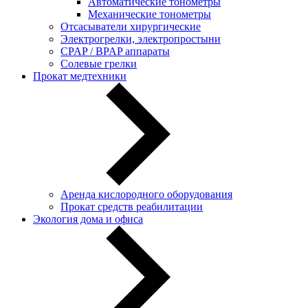
Автоматические тонометры
Механические тонометры
Отсасыватели хирургические
Электрогрелки, электропростыни
CPAP / BPAP аппараты
Солевые грелки
Прокат медтехники
Аренда кислородного оборудования
Прокат средств реабилитации
Экология дома и офиса