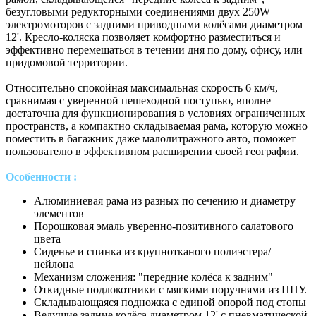
безугловыми редукторными соединениями двух 250W
электромоторов с задними приводными колёсами диаметром
12'. Кресло-коляска позволяет комфортно разместиться и
эффективно перемещаться в течении дня по дому, офису, или
придомовой территории.
Относительно спокойная максимальная скорость 6 км/ч,
сравнимая с уверенной пешеходной поступью, вполне
достаточна для функционирования в условиях ограниченных
пространств, а компактно складываемая рама, которую можно
поместить в багажник даже малолитражного авто, поможет
пользователю в эффективном расширении своей географии.
Особенности :
Алюминиевая рама из разных по сечению и диаметру
элементов
Порошковая эмаль уверенно-позитивного салатового
цвета
Сиденье и спинка из крупнотканого полиэстера/
нейлона
Механизм сложения: "передние колёса к задним"
Откидные подлокотники с мягкими поручнями из ППУ.
Складывающаяся подножка с единой опорой под стопы
Ведущие задние колёса диаметром 12' с пневматической