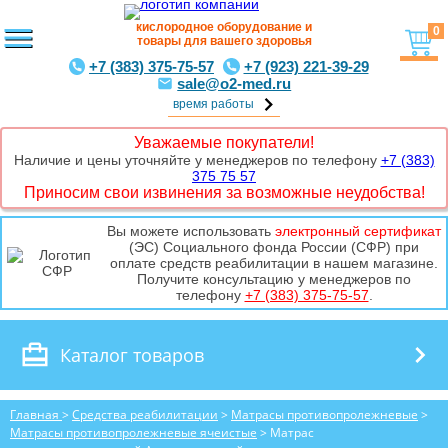
кислородное оборудование и
0
товары для вашего здоровья
+7 (383) 375-75-57
+7 (923) 221-39-29
sale@o2-med.ru
время работы
Уважаемые покупатели!
Наличие и цены уточняйте у менеджеров по телефону
+7 (383)
375 75 57
Приносим свои извинения за возможные неудобства!
Вы можете использовать
электронный сертификат
(ЭС) Социального фонда России (СФР) при
оплате средств реабилитации в нашем магазине.
Получите консультацию у менеджеров по
телефону
+7 (383) 375-75-57
.
Каталог товаров
Главная
>
Средства реабилитации
>
Матрасы противопролежневые
>
Матрасы противопролежневые ячеистые
> Матрас