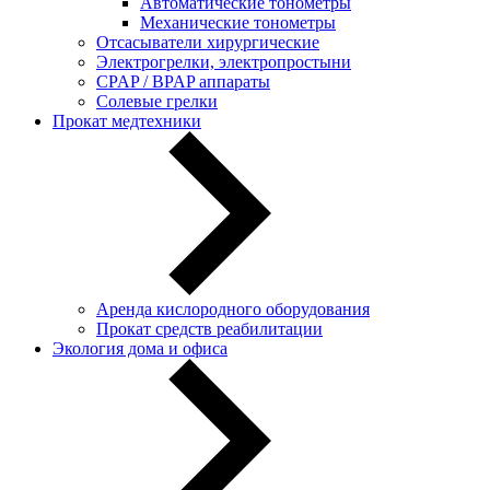
Автоматические тонометры
Механические тонометры
Отсасыватели хирургические
Электрогрелки, электропростыни
CPAP / BPAP аппараты
Солевые грелки
Прокат медтехники
Аренда кислородного оборудования
Прокат средств реабилитации
Экология дома и офиса