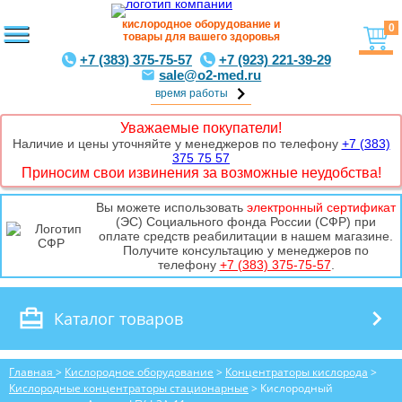
кислородное оборудование и
0
товары для вашего здоровья
+7 (383) 375-75-57
+7 (923) 221-39-29
sale@o2-med.ru
время работы
Уважаемые покупатели!
Наличие и цены уточняйте у менеджеров по телефону
+7 (383)
375 75 57
Приносим свои извинения за возможные неудобства!
Вы можете использовать
электронный сертификат
(ЭС) Социального фонда России (СФР) при
оплате средств реабилитации в нашем магазине.
Получите консультацию у менеджеров по
телефону
+7 (383) 375-75-57
.
Каталог товаров
Главная
>
Кислородное оборудование
>
Концентраторы кислорода
>
Кислородные концентраторы стационарные
> Кислородный