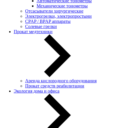
Автоматические тонометры
Механические тонометры
Отсасыватели хирургические
Электрогрелки, электропростыни
CPAP / BPAP аппараты
Солевые грелки
Прокат медтехники
Аренда кислородного оборудования
Прокат средств реабилитации
Экология дома и офиса