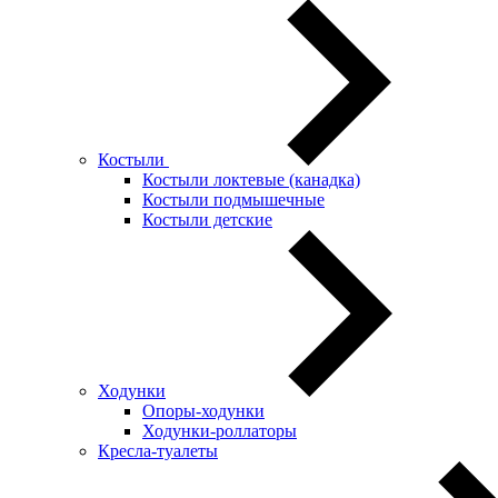
Костыли
Костыли локтевые (канадка)
Костыли подмышечные
Костыли детские
Ходунки
Опоры-ходунки
Ходунки-роллаторы
Кресла-туалеты