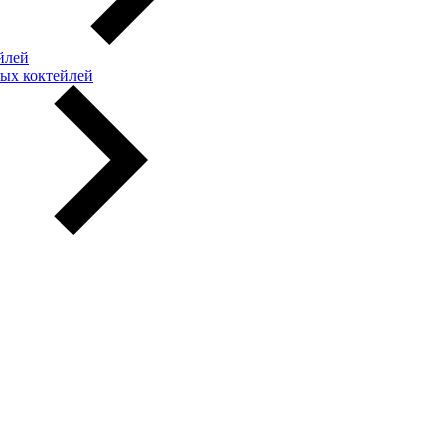
йлей
ых коктейлей