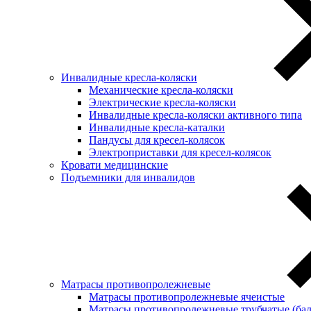
Инвалидные кресла-коляски
Механические кресла-коляски
Электрические кресла-коляски
Инвалидные кресла-коляски активного типа
Инвалидные кресла-каталки
Пандусы для кресел-колясок
Электроприставки для кресел-колясок
Кровати медицинские
Подъемники для инвалидов
Матрасы противопролежневые
Матрасы противопролежневые ячеистые
Матрасы противопролежневые трубчатые (ба