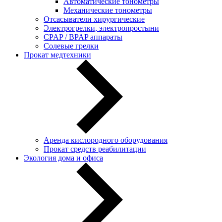
Автоматические тонометры
Механические тонометры
Отсасыватели хирургические
Электрогрелки, электропростыни
CPAP / BPAP аппараты
Солевые грелки
Прокат медтехники
Аренда кислородного оборудования
Прокат средств реабилитации
Экология дома и офиса