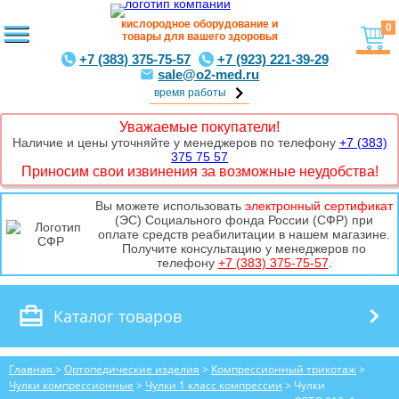
кислородное оборудование и
0
товары для вашего здоровья
+7 (383) 375-75-57
+7 (923) 221-39-29
sale@o2-med.ru
время работы
Уважаемые покупатели!
Наличие и цены уточняйте у менеджеров по телефону
+7 (383)
375 75 57
Приносим свои извинения за возможные неудобства!
Вы можете использовать
электронный сертификат
(ЭС) Социального фонда России (СФР) при
оплате средств реабилитации в нашем магазине.
Получите консультацию у менеджеров по
телефону
+7 (383) 375-75-57
.
Каталог товаров
Главная
>
Ортопедические изделия
>
Компрессионный трикотаж
>
Чулки компрессионные
>
Чулки 1 класс компрессии
> Чулки