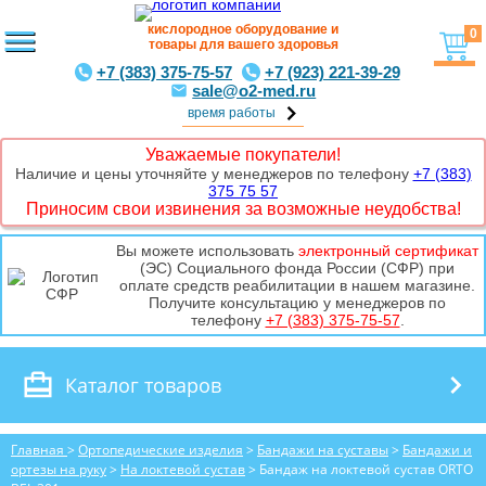
кислородное оборудование и
0
товары для вашего здоровья
+7 (383) 375-75-57
+7 (923) 221-39-29
sale@o2-med.ru
время работы
Уважаемые покупатели!
Наличие и цены уточняйте у менеджеров по телефону
+7 (383)
375 75 57
Приносим свои извинения за возможные неудобства!
Вы можете использовать
электронный сертификат
(ЭС) Социального фонда России (СФР) при
оплате средств реабилитации в нашем магазине.
Получите консультацию у менеджеров по
телефону
+7 (383) 375-75-57
.
Каталог товаров
Главная
>
Ортопедические изделия
>
Бандажи на суставы
>
Бандажи и
ортезы на руку
>
На локтевой сустав
> Бандаж на локтевой сустав ORTO