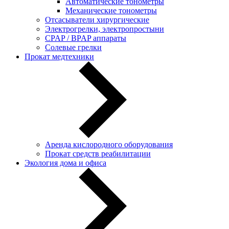
Автоматические тонометры
Механические тонометры
Отсасыватели хирургические
Электрогрелки, электропростыни
CPAP / BPAP аппараты
Солевые грелки
Прокат медтехники
Аренда кислородного оборудования
Прокат средств реабилитации
Экология дома и офиса