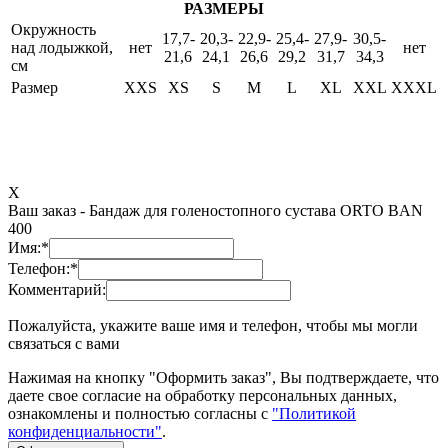
РАЗМЕРЫ
Окружность
17,7-
20,3-
22,9-
25,4-
27,9-
30,5-
над лодыжкой,
нет
нет
21,6
24,1
26,6
29,2
31,7
34,3
см
Размер
XXS
XS
S
M
L
XL
XXL
XXXL
X
Ваш заказ -
Бандаж для голеностопного сустава ORTO BAN
400
Имя:
*
Телефон:
*
Комментарий:
Пожалуйста, укажите ваше имя и телефон, чтобы мы могли
связаться с вами
Нажимая на кнопку "Оформить заказ", Вы подтверждаете, что
даете свое согласие на обработку персональных данных,
ознакомлены и полностью согласны с
"Политикой
конфиденциальности"
.