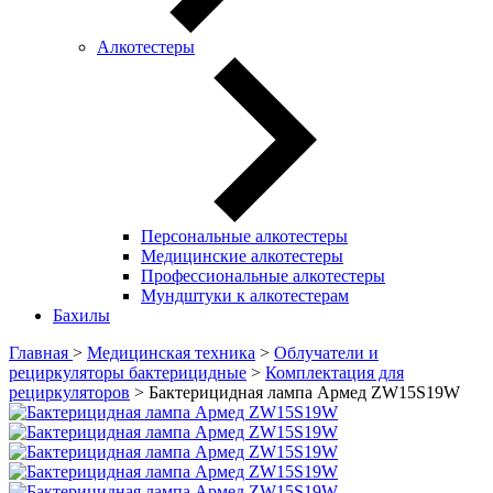
Алкотестеры
Персональные алкотестеры
Медицинские алкотестеры
Профессиональные алкотестеры
Мундштуки к алкотестерам
Бахилы
Главная
>
Медицинская техника
>
Oблучатели и
рециркуляторы бактерицидные
>
Комплектация для
рециркуляторов
> Бактерицидная лампа Армед ZW15S19W