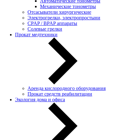
Автоматические тонометры
Механические тонометры
Отсасыватели хирургические
Электрогрелки, электропростыни
CPAP / BPAP аппараты
Солевые грелки
Прокат медтехники
Аренда кислородного оборудования
Прокат средств реабилитации
Экология дома и офиса